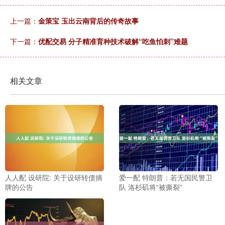
上一篇：
金策宝 玉出云南背后的传奇故事
下一篇：
优配交易 分子精准育种技术破解“吃鱼怕刺”难题
相关文章
人人配 设研院: 关于设研转债摘
爱一配 特朗普：若无国民警卫
牌的公告
队 洛杉矶将“被撕裂”