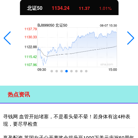
北证50
1134.24
11.37
1.01%
热点资讯
寻钱网 血管开始堵塞，不是看头晕不晕！若身体有这4种表
现，要尽早检查
赢盈配资 英国女子公开赛奖金提升至1000万美元庆祝50周年