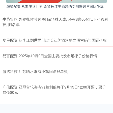
华星配资 从李庄到世界 论道长江美酒河的文明密码与国际坐标
牛势策略 外资扎堆芯片股! 除华胜天成, 还有8家60亿以下小盘科
技, 附名单
华星配资 从李庄到世界 论道长江美酒河的文明密码与国际坐标
易富配资 2025年10月2日全国主要批发市场椰子价格行情
盈透科技 江苏响水淮海小戏问鼎群星奖
广信配资 亚冠首轮海港vs胜利船将于9月13日12:00开票，票价
最低80元