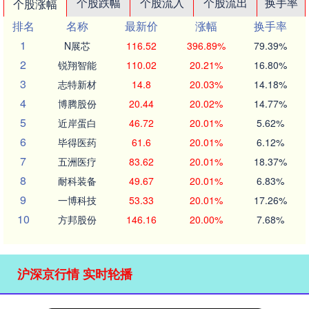
个股跌幅
个股流入
个股流出
换手率
个股涨幅
排名
名称
最新价
涨幅
换手率
1
N展芯
116.52
396.89%
79.39%
2
锐翔智能
110.02
20.21%
16.80%
3
志特新材
14.8
20.03%
14.18%
4
博腾股份
20.44
20.02%
14.77%
5
近岸蛋白
46.72
20.01%
5.62%
6
毕得医药
61.6
20.01%
6.12%
7
五洲医疗
83.62
20.01%
18.37%
8
耐科装备
49.67
20.01%
6.83%
9
一博科技
53.33
20.01%
17.26%
10
方邦股份
146.16
20.00%
7.68%
沪深京行情 实时轮播