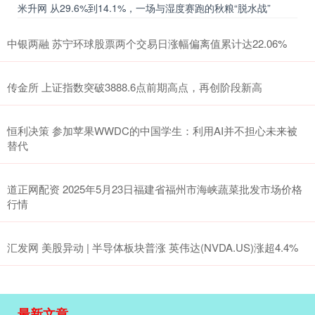
米升网 从29.6%到14.1%，一场与湿度赛跑的秋粮“脱水战”
中银两融 苏宁环球股票两个交易日涨幅偏离值累计达22.06%
传金所 上证指数突破3888.6点前期高点，再创阶段新高
恒利决策 参加苹果WWDC的中国学生：利用AI并不担心未来被
替代
道正网配资 2025年5月23日福建省福州市海峡蔬菜批发市场价格
行情
汇发网 美股异动 | 半导体板块普涨 英伟达(NVDA.US)涨超4.4%
最新文章