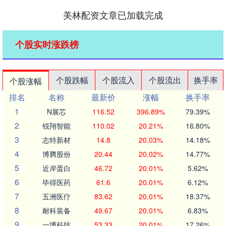
美林配资文章已加载完成
个股实时涨跌榜
个股跌幅
个股流入
个股流出
换手率
个股涨幅
排名
名称
最新价
涨幅
换手率
1
N展芯
116.52
396.89%
79.39%
2
锐翔智能
110.02
20.21%
16.80%
3
志特新材
14.8
20.03%
14.18%
4
博腾股份
20.44
20.02%
14.77%
5
近岸蛋白
46.72
20.01%
5.62%
6
毕得医药
61.6
20.01%
6.12%
7
五洲医疗
83.62
20.01%
18.37%
8
耐科装备
49.67
20.01%
6.83%
9
一博科技
53.33
20.01%
17.26%