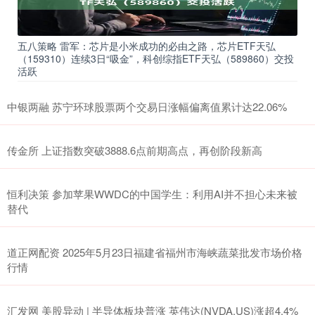
五八策略 雷军：芯片是小米成功的必由之路，芯片ETF天弘
（159310）连续3日“吸金”，科创综指ETF天弘（589860）交投
活跃
中银两融 苏宁环球股票两个交易日涨幅偏离值累计达22.06%
传金所 上证指数突破3888.6点前期高点，再创阶段新高
恒利决策 参加苹果WWDC的中国学生：利用AI并不担心未来被
替代
道正网配资 2025年5月23日福建省福州市海峡蔬菜批发市场价格
行情
汇发网 美股异动 | 半导体板块普涨 英伟达(NVDA.US)涨超4.4%